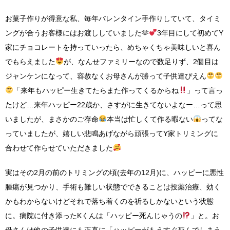
お菓子作りが得意な私、毎年バレンタイン手作りしていて、タイミ
ングが合うお客様にはお渡ししていました🫶
3年目にして初めてY
家にチョコレートを持っていったら、めちゃくちゃ美味しいと喜ん
でもらえました
が、なんせファミリーなので数足りず、2個目は
ジャンケンになって、容赦なくお母さんが勝って子供達ぴえん
「来年もハッピー生きてたらまた作ってくるからね
」って言っ
たけど…来年ハッピー22歳か、さすがに生きてないよなー…って思
いましたが、まさかのご存命
本当は忙しくて作る暇ない
ってな
っていましたが、嬉しい悲鳴あげながら頑張ってY家トリミングに
合わせて作らせていただきました
実はその2月の前のトリミングの頃(去年の12月)に、ハッピーに悪性
腫瘍が見つかり、手術も難しい状態でできることは投薬治療、効く
かもわからないけどそれで落ち着くのを祈るしかないという状態
に。病院に付き添ったKくんは「ハッピー死んじゃうの
」と。お
母さんは他の子供達にも正直に「ハッピーがもうすぐ死んでしまう