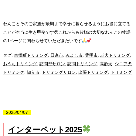
わんことそのご家族が最期まで幸せに暮らせるようにお役に立てる
ことが本当に生き甲斐です🥹これからも皆様の大切なわんこの物語
の1ページに関わらせていただきたいです
タグ:
東郷町トリミング
,
日進市
,
みよし市
,
豊明市
,
老犬トリミング
,
おうちトリミング
,
訪問型サロン
,
訪問トリミング
,
高齢犬
,
シニア犬
トリミング
,
知立市
,
トリミングサロン
,
出張トリミング
,
トリミング
2025/04/07
インターペット2025