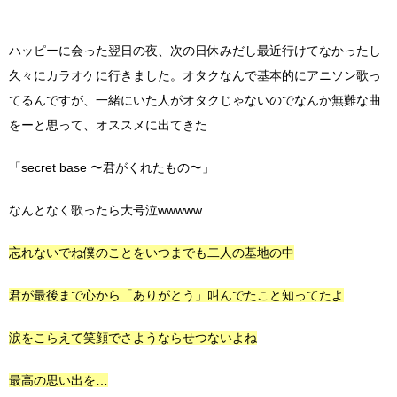
ハッピーに会った翌日の夜、次の日休みだし最近行けてなかったし
久々にカラオケに行きました。オタクなんで基本的にアニソン歌っ
てるんですが、一緒にいた人がオタクじゃないのでなんか無難な曲
をーと思って、オススメに出てきた
「secret base
〜君がくれたもの〜」
なんとなく歌ったら大号泣wwwww
忘れないでね僕のことをいつまでも二人の基地の中
君が最後まで心から「ありがとう」叫んでたこと知ってたよ
涙をこらえて笑顔でさようならせつないよね
最高の思い出を…