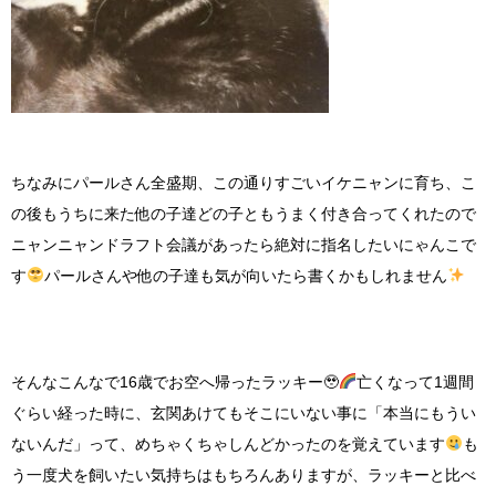
ちなみにパールさん全盛期、この通りすごいイケニャンに育ち、こ
の後もうちに来た他の子達どの子ともうまく付き合ってくれたので
ニャンニャンドラフト会議があったら絶対に指名したいにゃんこで
す
パールさんや他の子達も気が向いたら書くかもしれません
そんなこんなで
16
歳でお空へ帰ったラッキー
🥹
亡くなって
1
週間
ぐらい経った時に、玄関あけてもそこにいない事に「本当にもうい
ないんだ」って、めちゃくちゃしんどかったのを覚えています
も
う一度犬を飼いたい気持ちはもちろんありますが、ラッキーと比べ