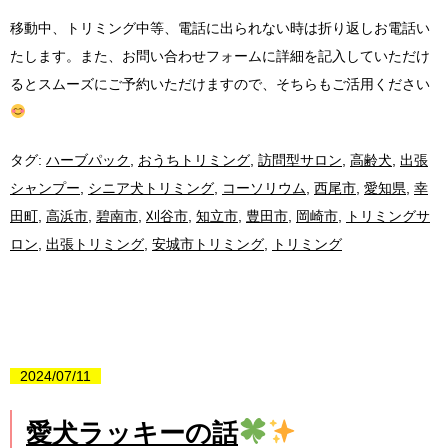
移動中、トリミング中等、電話に出られない時は折り返しお電話い
たします。また、お問い合わせフォームに詳細を記入していただけ
るとスムーズにご予約いただけますので、そちらもご活用ください
タグ:
ハーブパック
,
おうちトリミング
,
訪問型サロン
,
高齢犬
,
出張
シャンプー
,
シニア犬トリミング
,
コーソリウム
,
西尾市
,
愛知県
,
幸
田町
,
高浜市
,
碧南市
,
刈谷市
,
知立市
,
豊田市
,
岡崎市
,
トリミングサ
ロン
,
出張トリミング
,
安城市トリミング
,
トリミング
2024/07/11
愛犬ラッキーの話