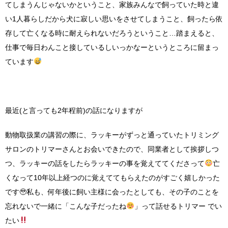
てしまうんじゃないかということ、家族みんなで飼っていた時と違
い
1
人暮らしだから犬に寂しい思いをさせてしまうこと、飼ったら依
存して亡くなる時に耐えられないだろうということ
…
踏まえると、
仕事で毎日わんこと接しているしいっかなーというところに留まっ
ています
最近
(
と言っても
2
年程前
)
の話になりますが
動物取扱業の講習の際に、ラッキーがずっと通っていたトリミング
サロンのトリマーさんとお会いできたので、同業者として挨拶しつ
つ、ラッキーの話をしたらラッキーの事を覚えててくださって
亡
くなって
10
年以上経つのに覚えててもらえたのがすごく嬉しかった
です
🥹
私も、何年後に飼い主様に会ったとしても、その子のことを
忘れないで一緒に「こんな子だったね
」って話せるトリマー
でい
たい